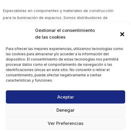
Especialistas en componentes y materiales de construcción
para la iluminación de espacios. Somos distribuidores de
Policarbonato en Murcia, Alicante, Almería, Albacete y en toda
Gestionar el consentimiento
España. Expertos en policarbonato, metacrilato, poliéster y
de las cookies
fibrocemento.
Para ofrecer las mejores experiencias, utilizamos tecnologías como
las cookies para almacenar y/o acceder a la información del
Aviso Legal
dispositivo. El consentimiento de estas tecnologías nos permitirá
procesar datos como el comportamiento de navegación o las
Política de Privacidad
identificaciones únicas en este sitio. No consentir o retirar el
Términos y Condiciones
consentimiento, puede afectar negativamente a ciertas
características y funciones.
Aceptar
Denegar
Copyright 2025 © Villaescusa Compoplast. Todos los Derechos
Reservados.
Ver Preferencias