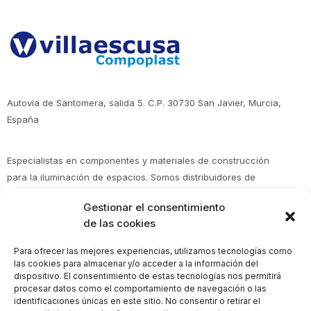
Autovía de Santomera, salida 5. C.P. 30730 San Javier, Murcia,
España
Especialistas en componentes y materiales de construcción
para la iluminación de espacios. Somos distribuidores de
Policarbonato en Murcia, Alicante, Almería, Albacete y en toda
Gestionar el consentimiento
España. Expertos en policarbonato, metacrilato, poliéster y
de las cookies
fibrocemento.
Para ofrecer las mejores experiencias, utilizamos tecnologías como
las cookies para almacenar y/o acceder a la información del
Aviso Legal
dispositivo. El consentimiento de estas tecnologías nos permitirá
procesar datos como el comportamiento de navegación o las
Política de Privacidad
identificaciones únicas en este sitio. No consentir o retirar el