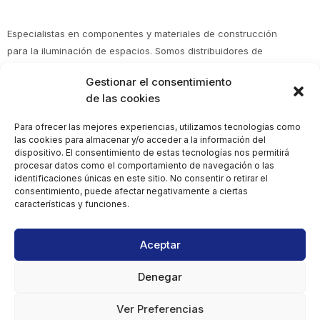
Especialistas en componentes y materiales de construcción
para la iluminación de espacios. Somos distribuidores de
Policarbonato en Murcia, Alicante, Almería, Albacete y en toda
Gestionar el consentimiento
España. Expertos en policarbonato, metacrilato, poliéster y
de las cookies
fibrocemento.
Para ofrecer las mejores experiencias, utilizamos tecnologías como
las cookies para almacenar y/o acceder a la información del
Aviso Legal
dispositivo. El consentimiento de estas tecnologías nos permitirá
procesar datos como el comportamiento de navegación o las
Política de Privacidad
identificaciones únicas en este sitio. No consentir o retirar el
Términos y Condiciones
consentimiento, puede afectar negativamente a ciertas
características y funciones.
Aceptar
Denegar
Copyright 2025 © Villaescusa Compoplast. Todos los Derechos
Reservados.
Ver Preferencias