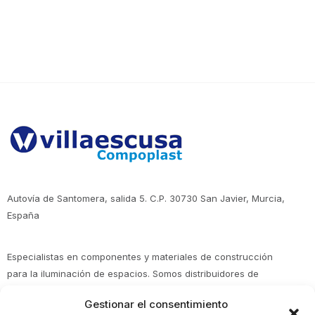
entradas
Autovía de Santomera, salida 5. C.P. 30730 San Javier, Murcia,
España
Especialistas en componentes y materiales de construcción
para la iluminación de espacios. Somos distribuidores de
Policarbonato en Murcia, Alicante, Almería, Albacete y en toda
Gestionar el consentimiento
España. Expertos en policarbonato, metacrilato, poliéster y